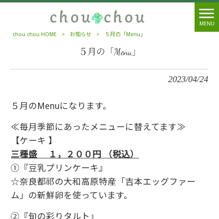
MENU
chou chou HOME
>
お知らせ
>
５月の「Menu」
５月の「Menu」
2023/04/24
５月のMenuになります。
≪毎月季節にあったメニューに替えてます≫
【ケーキ 】
三種盛 １，２００円 （税込）
①『豆乳プリンケーキ』
☆奈良都祁の大和高原特産「吉本エッグファー
ム」の新鮮卵を使っています。
②『旬の彩りタルト』