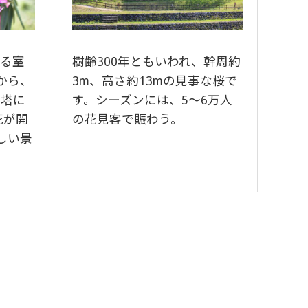
れる室
樹齢300年ともいわれ、幹周約
から、
3m、高さ約13mの見事な桜で
重塔に
す。シーズンには、5～6万人
花が開
の花見客で賑わう。
しい景