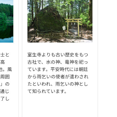
富士と
室生寺よりも古い歴史をもつ
標高
古社で、水の神、竜神を祀っ
池。風
ています。平安時代には朝廷
に周囲
から雨乞いの使者が遣わされ
鏡」の
たといわれ、雨乞いの神とし
を通じ
て知られています。
魅了し