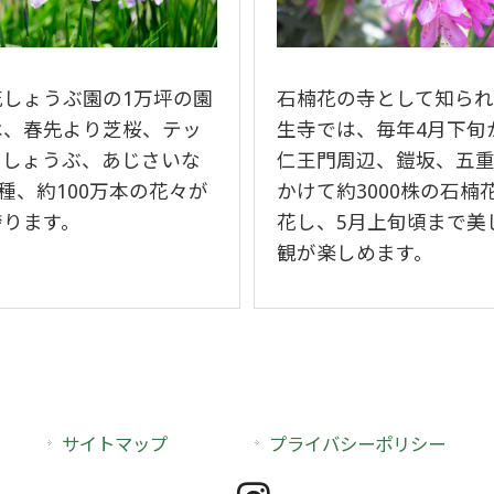
花しょうぶ園の1万坪の園
石楠花の寺として知ら
は、春先より芝桜、テッ
生寺では、毎年4月下旬
、しょうぶ、あじさいな
仁王門周辺、鎧坂、五
0種、約100万本の花々が
かけて約3000株の石楠
誇ります。
花し、5月上旬頃まで美
観が楽しめます。
サイトマップ
プライバシーポリシー