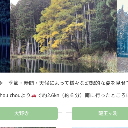
≫ 季節・時間・天候によって様々な幻想的な姿を見せ
ou chouより
で約2.6㎞（約６分）南に行ったところ
大野寺
龍王ヶ渕