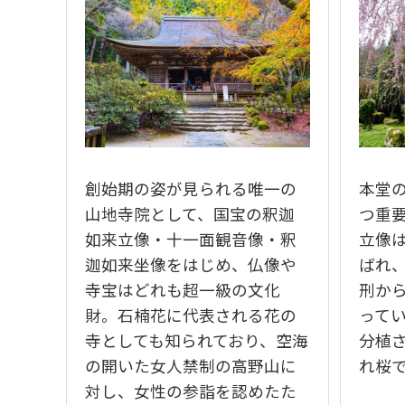
創始期の姿が見られる唯一の
本堂
山地寺院として、国宝の釈迦
つ重
如来立像・十一面観音像・釈
立像
迦如来坐像をはじめ、仏像や
ばれ
寺宝はどれも超一級の文化
刑か
財。石楠花に代表される花の
って
寺としても知られており、空海
分植
の開いた女人禁制の高野山に
れ桜
対し、女性の参詣を認めたた