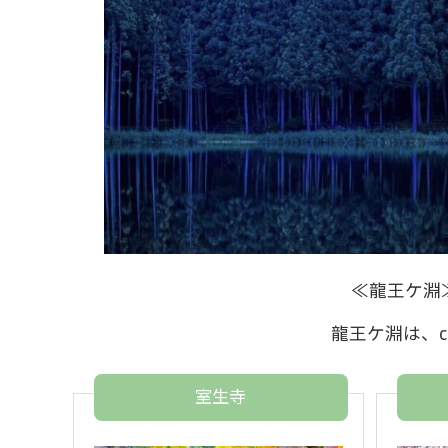
≪龍王ケ淵
龍王ケ淵は、ch
室生寺