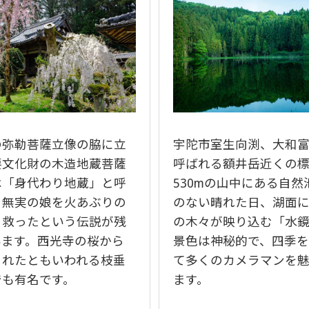
の弥勒菩薩立像の脇に立
宇陀市室生向渕、大和
要文化財の木造地蔵菩薩
呼ばれる額井岳近くの
は「身代わり地蔵」と呼
530mの山中にある自然
、無実の娘を火あぶりの
のない晴れた日、湖面
ら救ったという伝説が残
の木々が映り込む「水
います。西光寺の桜から
景色は神秘的で、四季
されたともいわれる枝垂
て多くのカメラマンを
でも有名です。
ます。