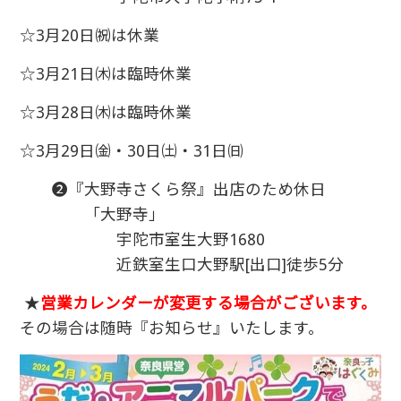
☆3月20日㈷は休業
☆3月21日㈭は臨時休業
☆3月28日㈭は臨時休業
☆3月29日㈮・30日㈯・31日㈰
❷『大野寺さくら祭』出店のため休日
「大野寺」
宇陀市室生大野1680
近鉄室生口大野駅[出口]徒歩5分
★
営業カレンダーが変更する場合がございます。
その場合は随時『お知らせ』いたします。