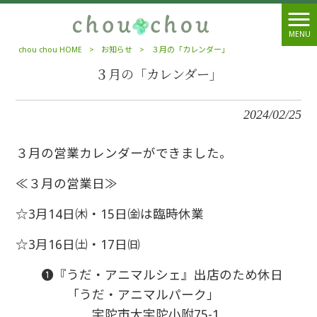
MENU
chou chou HOME
>
お知らせ
>
３月の「カレンダー」
３月の「カレンダー」
2024/02/25
３月の営業カレンダーができました。
≪３月の営業日≫
☆3月14日㈭・15日㈮は臨時休業
☆3月16日㈯・17日㈰
❶『うだ・アニマルシェ』出店のため休日
「うだ・アニマルパーク」
宇陀市大宇陀小附75-1