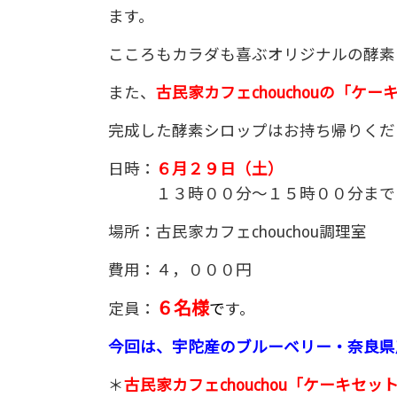
ます。
こころもカラダも喜ぶオリジナルの酵素
また、
古民家カフェchouchouの「ケー
完成した
酵素シロップはお持ち帰りくだ
日時：
６月２９日（土）
１３時００分～１５時００分まで
場所：古民家カフェchouchou調理室
費用：４，０００円
６名様
定員：
で
す。
今回は、宇陀産のブルーベリー・奈良県
＊
古民家カフェchouchou「ケーキ