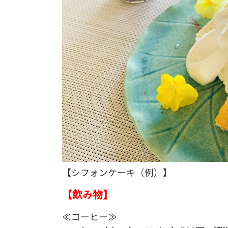
【シフォンケーキ（例）】
【飲み物】
≪コーヒー≫